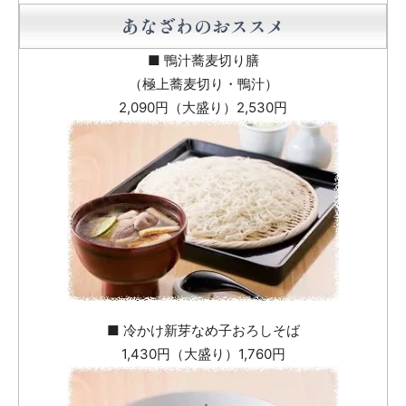
あなざわのおススメ
■ 鴨汁蕎麦切り膳
（極上蕎麦切り・鴨汁）
2,090円（大盛り）2,530円
■ 冷かけ新芽なめ子おろしそば
1,430円（大盛り）1,760円