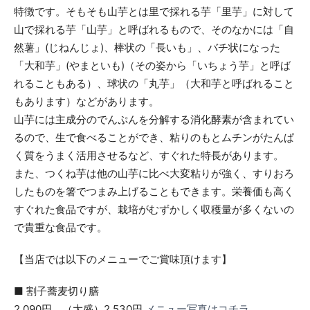
特徴です。そもそも山芋とは里で採れる芋「里芋」に対して
山で採れる芋「山芋」と呼ばれるもので、そのなかには「自
然薯」(じねんじょ)、棒状の「長いも」、バチ状になった
「大和芋」(やまといも)（その姿から「いちょう芋」と呼ば
れることもある）、球状の「丸芋」（大和芋と呼ばれること
もあります）などがあります。
山芋には主成分のでんぷんを分解する消化酵素が含まれてい
るので、生で食べることができ、粘りのもとムチンがたんぱ
く質をうまく活用させるなど、すぐれた特長があります。
また、つくね芋は他の山芋に比べ大変粘りが強く、すりおろ
したものを箸でつまみ上げることもできます。栄養価も高く
すぐれた食品ですが、栽培がむずかしく収穫量が多くないの
で貴重な食品です。
【当店では以下のメニューでご賞味頂けます】
■ 割子蕎麦切り膳
2,090円 （大盛）2,530円
メニュー写真はコチラ