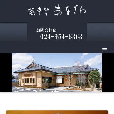
トップページ
店舗ご案内
お品書き１
お品書き２
地図(アクセス)
食材紀行