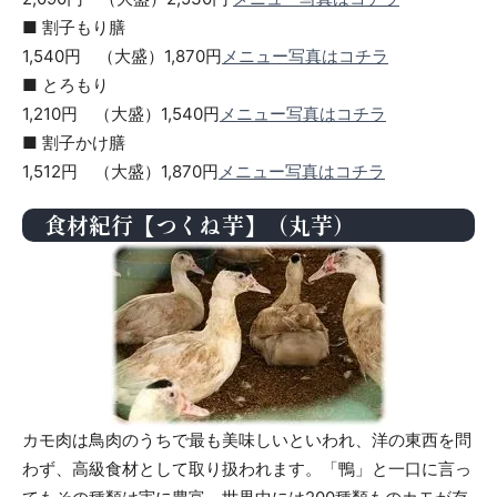
■ 割子もり膳
1,540円 （大盛）1,870円
メニュー写真はコチラ
■ とろもり
1,210円 （大盛）1,540円
メニュー写真はコチラ
■ 割子かけ膳
1,512円 （大盛）1,870円
メニュー写真はコチラ
食材紀行【つくね芋】（丸芋）
カモ肉は鳥肉のうちで最も美味しいといわれ、洋の東西を問
わず、高級食材として取り扱われます。「鴨」と一口に言っ